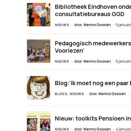
Bibliotheek Eindhoven on
consultatiebureaus GGD
door
Menno Goosen
5 januar
NIEUWS
Pedagogisch medewerkers o
Voorlezen’
door
Menno Goosen
5 januar
NIEUWS
Blog:‘Ik moet nog een paar
door
Menno Goosen
BLOGS
NIEUWS
Nieuw: toolkits Pensioen i
door
Menno Goosen
4 januar
NIEUWS