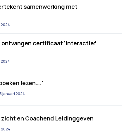
dertekent samenwerking met
i 2024
ntvangen certificaat ‘Interactief
i 2024
 boeken lezen….’
5 januari 2024
n zicht en Coachend Leidinggeven
i 2024