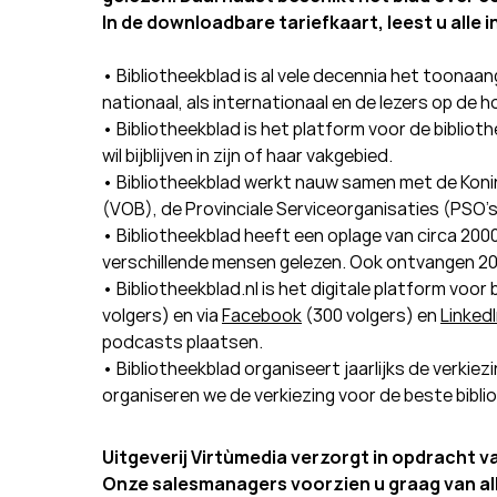
In de downloadbare tariefkaart, leest u alle 
• Bibliotheekblad is al vele decennia het toonaa
nationaal, als internationaal en de lezers op de 
• Bibliotheekblad is het platform voor de biblio
wil bijblijven in zijn of haar vakgebied.
• Bibliotheekblad werkt nauw samen met de Konink
(VOB), de Provinciale Serviceorganisaties (PSO’
• Bibliotheekblad heeft een oplage van circa 200
verschillende mensen gelezen. Ook ontvangen 20
• Bibliotheekblad.nl is het digitale platform voor
volgers) en via
Facebook
(300 volgers) en
LinkedI
podcasts plaatsen.
• Bibliotheekblad organiseert jaarlijks de verkiez
organiseren we de verkiezing voor de beste bibli
Uitgeverij Virtùmedia verzorgt in opdracht va
Onze salesmanagers voorzien u graag van all