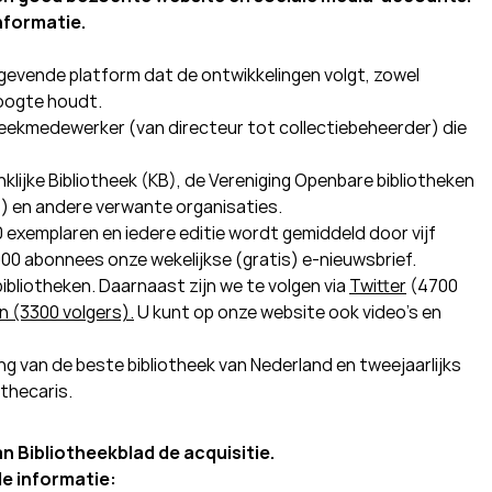
informatie.
ngevende platform dat de ontwikkelingen volgt, zowel
hoogte houdt.
theekmedewerker (van directeur tot collectiebeheerder) die
lijke Bibliotheek (KB), de Vereniging Openbare bibliotheken
s) en andere verwante organisaties.
0 exemplaren en iedere editie wordt gemiddeld door vijf
00 abonnees onze wekelijkse (gratis) e-nieuwsbrief.
 bibliotheken. Daarnaast zijn we te volgen via
Twitter
(4700
n (3300 volgers).
U kunt op onze website ook video’s en
ing van de beste bibliotheek van Nederland en tweejaarlijks
othecaris.
n Bibliotheekblad de acquisitie.
e informatie: