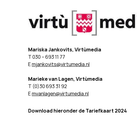
Mariska Jankovits, Virtùmedia
T 030 – 693 11 77
E
mjankovits@virtumedia.nl
Marieke van Lagen, Virtùmedia
T (0)30 693 31 92
E
mvanlagen@virtumedia.nl
Download hieronder de Tariefkaart 2024