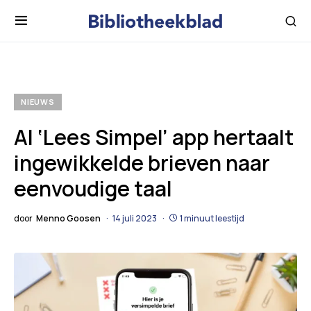
NIEUWS
AI ‘Lees Simpel’ app hertaalt
ingewikkelde brieven naar
eenvoudige taal
door
Menno Goosen
14 juli 2023
1 minuut leestijd