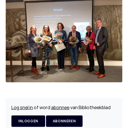
Log snel in
of word
abonnee
van Bibliotheekblad
INLOGGEN
ABONNEREN