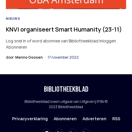
NIEUWS
KNVI organiseert Smart Humanity (23-11)
Log snel in of word abonnee van Bibliotheekblad Inloggen
Abonneren
door
Menno Goosen
17 november 2022
BIBLIOTHEEKBLAD
Bibliotheekblad is een uitgave van Uitgeverij IP BV ©
2023 Bibliotheekblad
Privacyverklaring
Abonneren
Adverteren
RSS