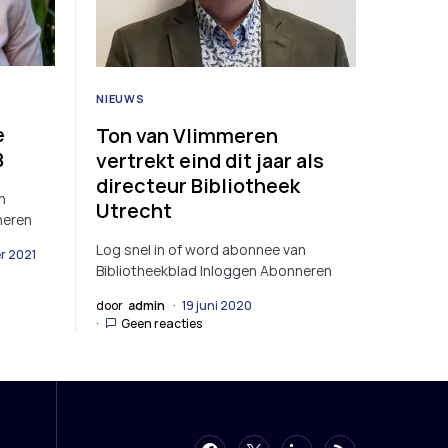
NIEUWS
e
Ton van Vlimmeren
B
vertrekt eind dit jaar als
directeur Bibliotheek
n
Utrecht
neren
Log snel in of word abonnee van
r 2021
Bibliotheekblad Inloggen Abonneren
door
admin
19 juni 2020
Geen reacties