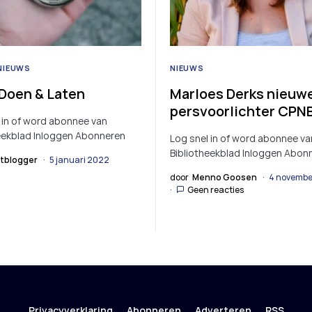
NIEUWS
NIEUWS
 Doen & Laten
Marloes Derks nieuw
persvoorlichter CPN
 in of word abonnee van
eekblad Inloggen Abonneren
Log snel in of word abonnee va
Bibliotheekblad Inloggen Abon
tblogger
5 januari 2022
door
Menno Goosen
4 novembe
Geen reacties
Privacyverklaring
Abonneren
Adverteren
RSS