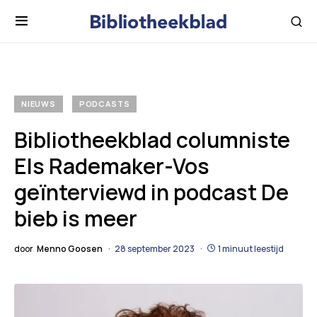
NIEUWS
PODCASTS
Bibliotheekblad columniste
Els Rademaker-Vos
geïnterviewd in podcast De
bieb is meer
door
Menno Goosen
28 september 2023
1 minuut leestijd