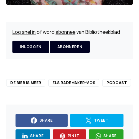
Log snel in
of word
abonnee
van Bibliotheekblad
INLOGGEN
ABONNEREN
DE BIEB IS MEER
ELS RADEMAKER-VOS
PODCAST
SHARE
TWEET
SHARE
PIN IT
SHARE