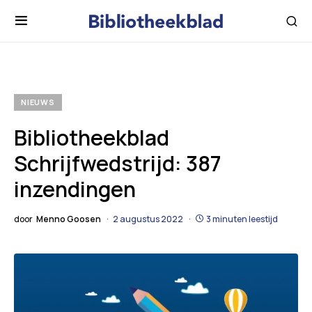
NIEUWS
Bibliotheekblad
Schrijfwedstrijd: 387
inzendingen
door
Menno Goosen
2 augustus 2022
3 minuten leestijd