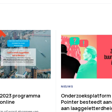
NIEUWS
 2023 programma
Onderzoeksplatform
 online
Pointer besteedt aa
aan laaggeletterdhei
 in of word abonnee van