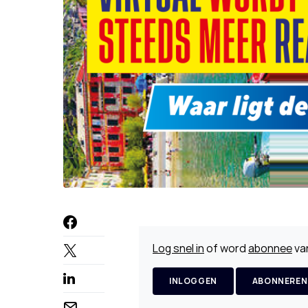
Log snel in
of word
abonnee
van
INLOGGEN
ABONNEREN