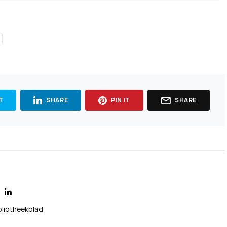
T
SHARE
PIN IT
SHARE
bliotheekblad