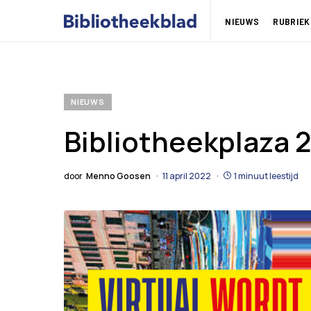
NIEUWS
RUBRIEK
NIEUWS
Bibliotheekplaza 
door
Menno Goosen
11 april 2022
1 minuut leestijd