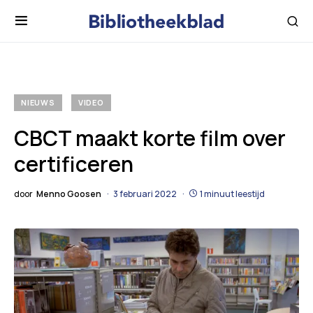
NIEUWS
VIDEO
CBCT maakt korte film over
certificeren
door
Menno Goosen
3 februari 2022
1 minuut leestijd