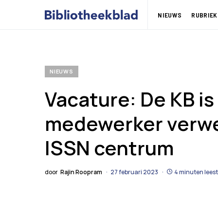
NIEUWS
RUBRIEK
NIEUWS
Vacature: De KB is
medewerker verwe
ISSN centrum
door
Rajin Roopram
27 februari 2023
4 minuten leest