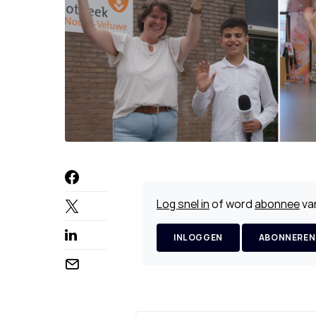
Log snel in
of word
abonnee
van
INLOGGEN
ABONNEREN