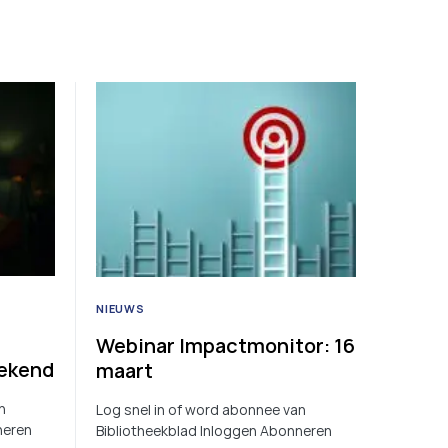
NIEUWS
Webinar Impactmonitor: 16
bekend
maart
n
Log snel in of word abonnee van
neren
Bibliotheekblad Inloggen Abonneren