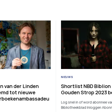
NIEUWS
jn van der Linden
Shortlist NBD Biblion
md tot nieuwe
Gouden Strop 2023 
erboekenambassadeu
Log snel in of word abonnee va
Bibliotheekblad Inloggen Abon