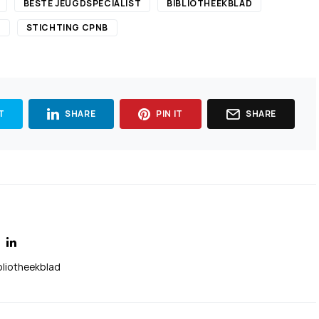
BESTE JEUGDSPECIALIST
BIBLIOTHEEKBLAD
N
STICHTING CPNB
T
SHARE
PIN IT
SHARE
bliotheekblad