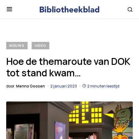
NIEUWS
VIDEO
Hoe de themaroute van DOK
tot stand kwam…
door
Menno Goosen
2 januari 2023
2 minuten leestijd