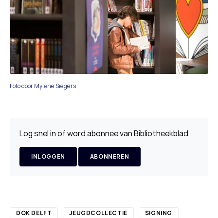
Foto door Mylene Siegers
Log snel in
of word
abonnee
van Bibliotheekblad
INLOGGEN
ABONNEREN
DOK DELFT
JEUGDCOLLECTIE
SIGNING