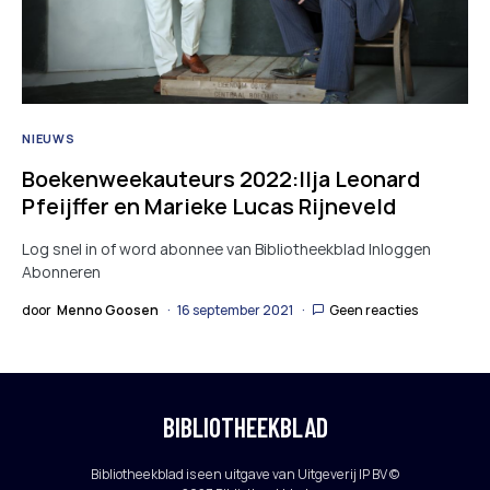
NIEUWS
Boekenweekauteurs 2022:Ilja Leonard
Pfeijffer en Marieke Lucas Rijneveld
Log snel in of word abonnee van Bibliotheekblad Inloggen
Abonneren
door
Menno Goosen
16 september 2021
Geen reacties
BIBLIOTHEEKBLAD
Bibliotheekblad is een uitgave van Uitgeverij IP BV ©