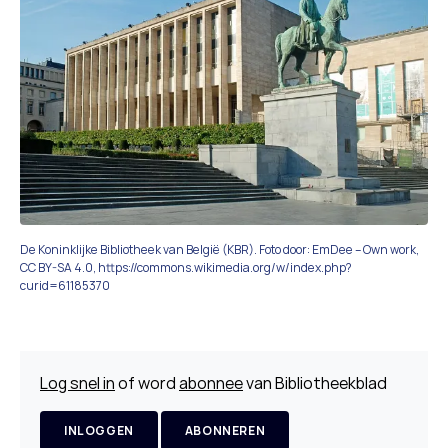
De Koninklijke Bibliotheek van België (KBR). Foto door: EmDee – Own work,
CC BY-SA 4.0, https://commons.wikimedia.org/w/index.php?
curid=61185370
Log snel in
of word
abonnee
van Bibliotheekblad
INLOGGEN
ABONNEREN