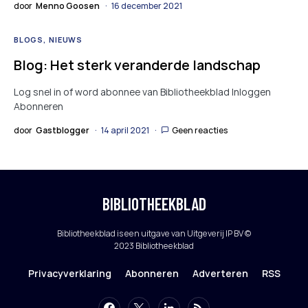
door
Menno Goosen
16 december 2021
BLOGS
NIEUWS
Blog: Het sterk veranderde landschap
Log snel in of word abonnee van Bibliotheekblad Inloggen
Abonneren
door
Gastblogger
14 april 2021
Geen reacties
BIBLIOTHEEKBLAD
Bibliotheekblad is een uitgave van Uitgeverij IP BV ©
2023 Bibliotheekblad
Privacyverklaring
Abonneren
Adverteren
RSS