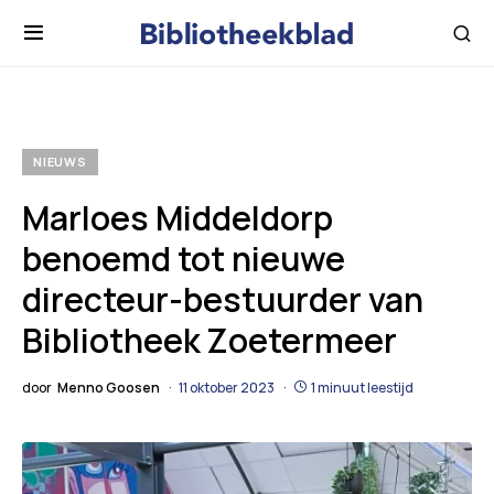
NIEUWS
Marloes Middeldorp
benoemd tot nieuwe
directeur-bestuurder van
Bibliotheek Zoetermeer
door
Menno Goosen
11 oktober 2023
1 minuut leestijd