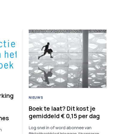
rking
NIEUWS
Boek te laat? Dit kost je
gemiddeld € 0,15 per dag
nes
Log snel in of word abonnee van
n
Bibliotheekblad Inloggen Abonneren