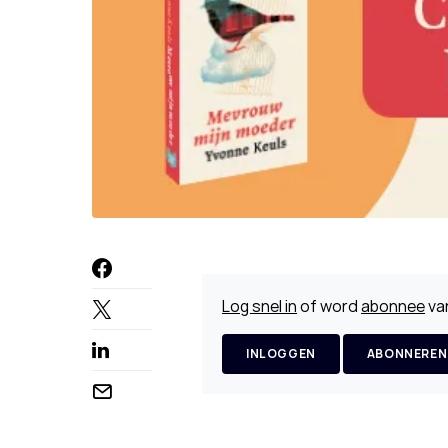
Log snel in
of word
abonnee
van
INLOGGEN
ABONNEREN