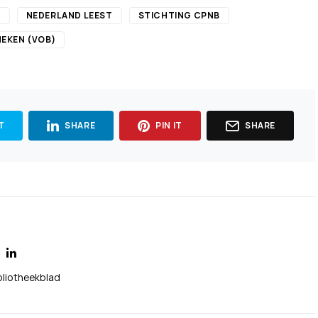
N
NEDERLAND LEEST
STICHTING CPNB
HEKEN (VOB)
T
SHARE
PIN IT
SHARE
bliotheekblad