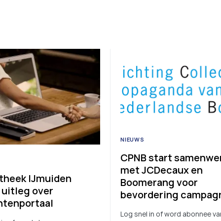
NIEUWS
CPNB start samenwe
met JCDecaux en
otheek IJmuiden
Boomerang voor
 uitleg over
bevordering campag
ntenportaal
Log snel in of word abonnee va