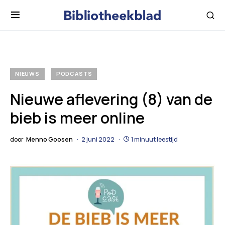
NIEUWS
PODCASTS
Nieuwe aflevering (8) van de
bieb is meer online
door
Menno Goosen
2 juni 2022
1 minuut leestijd