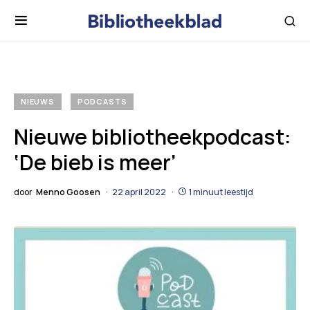
NIEUWS
PODCASTS
Nieuwe bibliotheekpodcast:
‘De bieb is meer’
door
Menno Goosen
22 april 2022
1 minuut leestijd