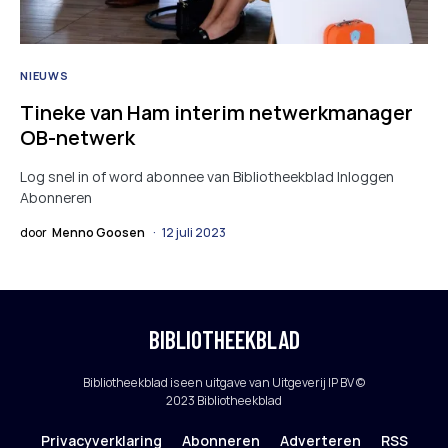
NIEUWS
Tineke van Ham interim netwerkmanager
OB-netwerk
Log snel in of word abonnee van Bibliotheekblad Inloggen
Abonneren
door
Menno Goosen
12 juli 2023
BIBLIOTHEEKBLAD
Bibliotheekblad is een uitgave van Uitgeverij IP BV ©
2023 Bibliotheekblad
Privacyverklaring
Abonneren
Adverteren
RSS