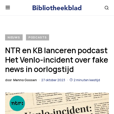
NIEUWS
PODCASTS
NTR en KB lanceren podcast
Het Venlo-incident over fake
news in oorlogstijd
door
Menno Goosen
27 oktober 2023
2 minuten leestijd