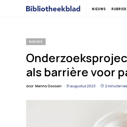
NIEUWS
RUBRIEK
NIEUWS
Onderzoeksprojec
als barrière voor p
door
Menno Goosen
31 augustus 2023
2 minuten lee