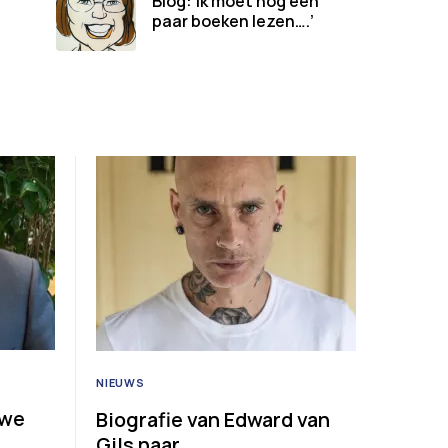
Blog:‘Ik moet nog een
paar boeken lezen….’
NIEUWS
uwe
Biografie van Edward van
Gils naar