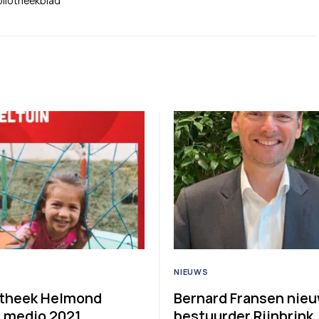
bliotheekblad
NIEUWS
otheek Helmond
Bernard Fransen nie
 medio 2021
bestuurder Rijnbrink