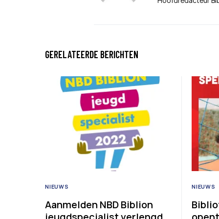
Hoofdredacteur Bi
GERELATEERDE BERICHTEN
NIEUWS
NIEUWS
Aanmelden NBD Biblion
Bibli
jeugdspecialist verlengd
opent