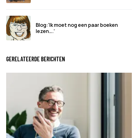
Blog:‘Ik moet nog een paar boeken
lezen….’
GERELATEERDE BERICHTEN