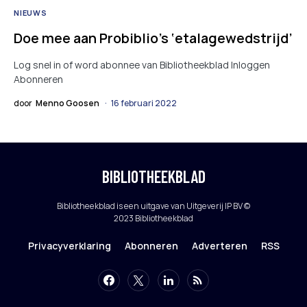
NIEUWS
Doe mee aan Probiblio’s ‘etalagewedstrijd’
Log snel in of word abonnee van Bibliotheekblad Inloggen
Abonneren
door
Menno Goosen
16 februari 2022
BIBLIOTHEEKBLAD
Bibliotheekblad is een uitgave van Uitgeverij IP BV ©
2023 Bibliotheekblad
Privacyverklaring
Abonneren
Adverteren
RSS