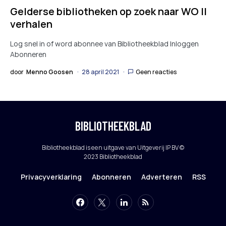
Gelderse bibliotheken op zoek naar WO II
verhalen
Log snel in of word abonnee van Bibliotheekblad Inloggen
Abonneren
door
Menno Goosen
28 april 2021
Geen reacties
BIBLIOTHEEKBLAD
Bibliotheekblad is een uitgave van Uitgeverij IP BV ©
2023 Bibliotheekblad
Privacyverklaring
Abonneren
Adverteren
RSS