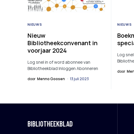
NIEUWS
NIEUWS
Nieuw
Boekm
Bibliotheekconvenant in
speci
voorjaar 2024
Log snel
Biblioth
Log snel in of word abonnee van
Bibliotheekblad Inloggen Abonneren
door
Men
door
Menno Goosen
13 juli 2023
BIBLIOTHEEKBLAD