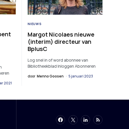
NIEUWS
pent
Margot Nicolaes nieuwe
(interim) directeur van
BplusC
Log snel in of word abonnee van
Bibliotheekblad Inloggen Abonneren
n
neren
door
Menno Goosen
5 januari 2023
er 2021