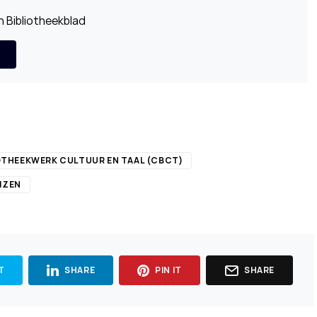
 Bibliotheekblad
OTHEEKWERK CULTUUR EN TAAL (CBCT)
IZEN
T
SHARE
PIN IT
SHARE