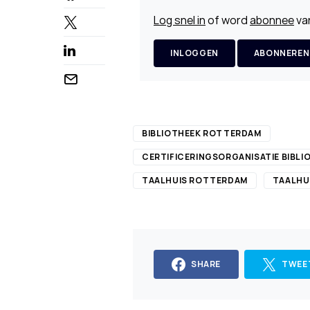
Log snel in
of word
abonnee
van
INLOGGEN
ABONNEREN
BIBLIOTHEEK ROTTERDAM
CERTIFICERINGSORGANISATIE BIBLI
TAALHUIS ROTTERDAM
TAALHU
SHARE
TWEE