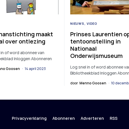
NIEUWS
VIDEO
anstichting maakt
Prinses Laurentien o
al over ontlezing
tentoonstelling in
Nationaal
 in of word abonnee van
Onderwijsmuseum
eekblad Inloggen Abonneren
Log snel in of word abonnee va
no Goosen
14 april 2023
Bibliotheekblad Inloggen Abon
door
Menno Goosen
10 decemb
Privacyverklaring
Abonneren
Adverteren
RSS