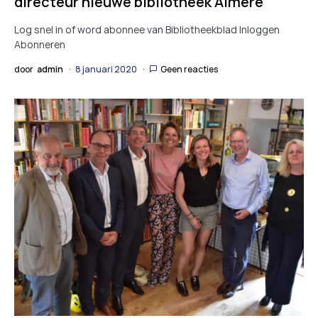
directeur nieuwe bibliotheek Almere
Log snel in of word abonnee van Bibliotheekblad Inloggen
Abonneren
door
admin
8 januari 2020
Geen reacties