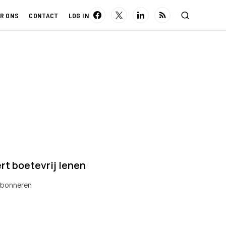
R ONS
CONTACT
LOG IN
rt boetevrij lenen
 Abonneren