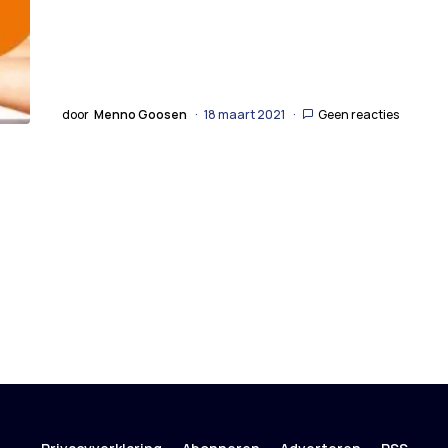
door
Menno Goosen
18 maart 2021
Geen reacties