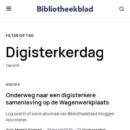
FILTER OP TAG
Digisterkerdag
1 bericht
NIEUWS
Onderweg naar een digisterkere
samenleving op de Wagenwerkplaats
Log snel in of word abonnee van Bibliotheekblad Inloggen
Abonneren
door
Menno Goosen
27 maart 2020
Geen reacties