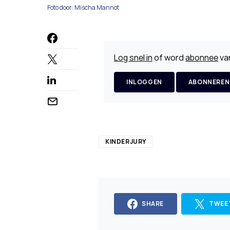
Foto door: Mischa Mannot
Log snel in
of word
abonnee
van
INLOGGEN
ABONNEREN
KINDERJURY
SHARE
TWEE