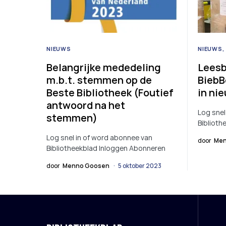
NIEUWS
NIEUWS
Belangrijke mededeling
Leesb
m.b.t. stemmen op de
BiebB
Beste Bibliotheek (Foutief
in ni
antwoord na het
Log snel
stemmen)
Biblioth
Log snel in of word abonnee van
door
Men
Bibliotheekblad Inloggen Abonneren
door
Menno Goosen
5 oktober 2023