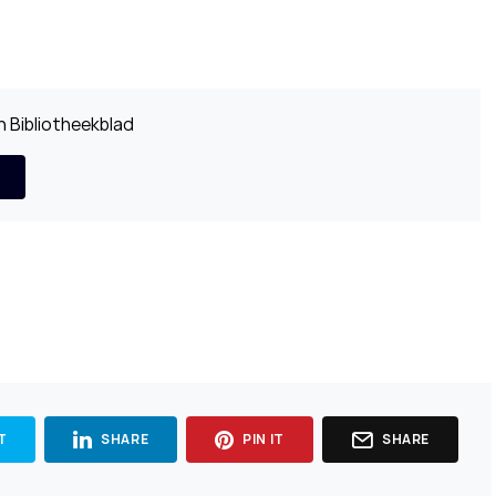
 Bibliotheekblad
T
SHARE
PIN IT
SHARE