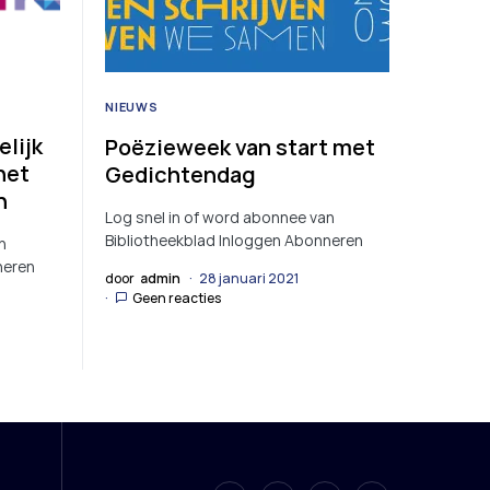
NIEUWS
elijk
Poëzieweek van start met
het
Gedichtendag
n
Log snel in of word abonnee van
Bibliotheekblad Inloggen Abonneren
n
neren
door
admin
28 januari 2021
Geen reacties