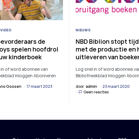
VIDEO
NIEUWS
evorderaars de
NBD Biblion stopt tijd
oys spelen hoofdrol
met de productie en 
euw kinderboek
uitleveren van boeke
 in of word abonnee van
Log snel in of word abonnee va
eekblad Inloggen Abonneren
Bibliotheekblad Inloggen Abon
no Goosen
17 maart 2023
door
admin
23 maart 2020
Geen reacties