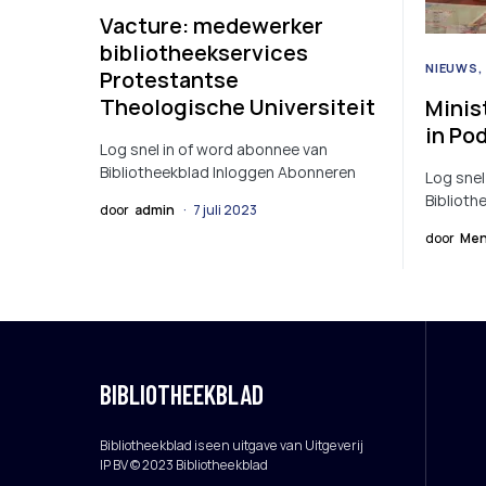
Vacture: medewerker
bibliotheekservices
NIEUWS
Protestantse
Theologische Universiteit
Minis
in Po
Log snel in of word abonnee van
Bibliotheekblad Inloggen Abonneren
Log snel
Biblioth
door
admin
7 juli 2023
door
Men
BIBLIOTHEEKBLAD
Bibliotheekblad is een uitgave van Uitgeverij
IP BV © 2023 Bibliotheekblad