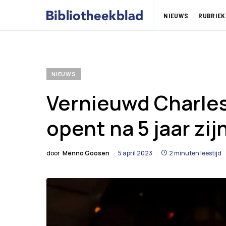
NIEUWS
RUBRIEK
NIEUWS
Vernieuwd Charle
opent na 5 jaar zi
door
Menno Goosen
5 april 2023
2 minuten leestijd