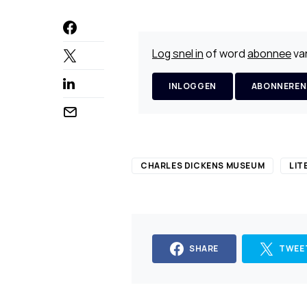
Log snel in
of word
abonnee
van
INLOGGEN
ABONNEREN
CHARLES DICKENS MUSEUM
LIT
SHARE
TWEE