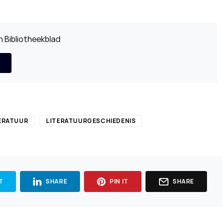
 Bibliotheekblad
ERATUUR
LITERATUURGESCHIEDENIS
T
SHARE
PIN IT
SHARE