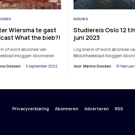
VIDEO
NIEUWS
ter Wiersma te gast
Studiereis Oslo 12 t/
dcast What the bieb?!
juni 2023
 in of word abonnee van
Log snel in of word abonnee va
eekblad Inloggen Abonneren
Bibliotheekblad Inloggen Abon
no Goosen
5 september 2022
door
Menno Goosen
15 februar
Privacyverklaring
Abonneren
Adverteren
RSS