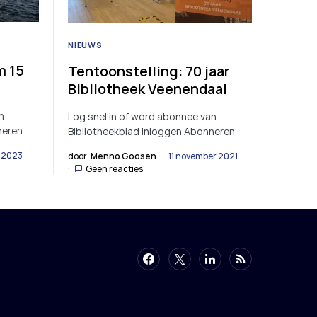
NIEUWS
m 15
Tentoonstelling: 70 jaar
Bibliotheek Veenendaal
n
Log snel in of word abonnee van
neren
Bibliotheekblad Inloggen Abonneren
i 2023
door
Menno Goosen
11 november 2021
Geen reacties