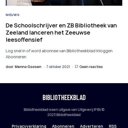
NIEUWS
De Schoolschrijver en ZB Bibliotheek van
Zeeland lanceren het Zeeuwse
leesoffensief
Log snel in of word abonnee van Bibliotheekblad Inloggen
Abonneren
door
Menno Goosen
7 oktober 2021
Geen reacties
BIBLIOTHEEKBLAD
Bibliotheekblad is een uitgave van Uitgeverij IP BV ©
2023 Bibliotheekblad
Privacyverklaring
Abonneren
Adverteren
RSS