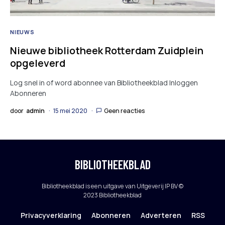
NIEUWS
Nieuwe bibliotheek Rotterdam Zuidplein
opgeleverd
Log snel in of word abonnee van Bibliotheekblad Inloggen
Abonneren
door
admin
15 mei 2020
Geen reacties
BIBLIOTHEEKBLAD
Bibliotheekblad is een uitgave van Uitgeverij IP BV ©
2023 Bibliotheekblad
Privacyverklaring
Abonneren
Adverteren
RSS