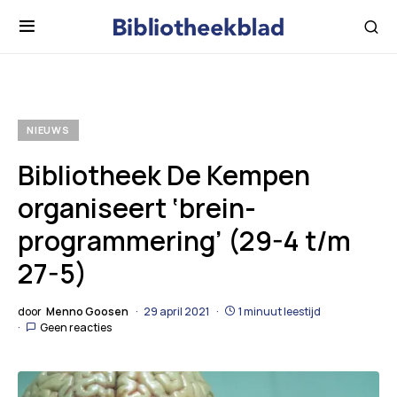
NIEUWS
Bibliotheek De Kempen
organiseert ‘brein-
programmering’ (29-4 t/m
27-5)
door
Menno Goosen
29 april 2021
1 minuut leestijd
Geen reacties