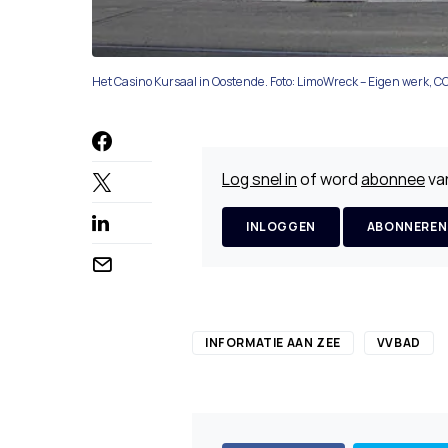
Het Casino Kursaal in Oostende. Foto: LimoWreck – Eigen werk, C
Log snel in
of word
abonnee
van
INLOGGEN
ABONNEREN
INFORMATIE AAN ZEE
VVBAD