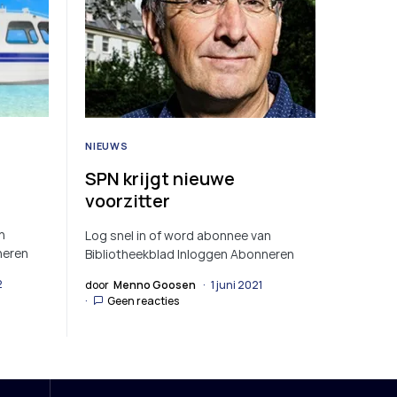
NIEUWS
SPN krijgt nieuwe
voorzitter
n
Log snel in of word abonnee van
neren
Bibliotheekblad Inloggen Abonneren
2
door
Menno Goosen
1 juni 2021
Geen reacties