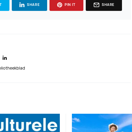
T
SHARE
PIN IT
SHARE
bliotheekblad