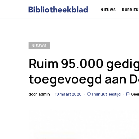
NIEUWS
RUBRIEK
NIEUWS
Ruim 95.000 gedig
toegevoegd aan D
door
admin
19 maart 2020
1 minuut leestijd
Geen