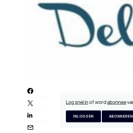
Log snel in
of word
abonnee
van
INLOGGEN
ABONNEREN