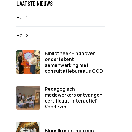
LAATSTE NIEUWS
Poll 1
Poll 2
Bibliotheek Eindhoven
ondertekent
samenwerking met
consultatiebureaus GGD
Pedagogisch
medewerkers ontvangen
certificaat ‘Interactief
Voorlezen’
Blog:‘Ik moet nog een