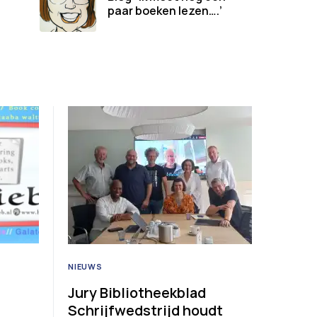
paar boeken lezen….’
NIEUWS
Jury Bibliotheekblad
Schrijfwedstrijd houdt