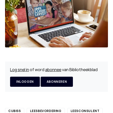
Log snel in
of word
abonnee
van Bibliotheekblad
INLOGGEN
ABONNEREN
CUBISS
LEESBEVORDERING
LEESCONSULENT