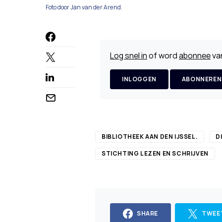
Foto door Jan van der Arend.
Log snel in
of word
abonnee
van
INLOGGEN
ABONNEREN
BIBLIOTHEEK AAN DEN IJSSEL.
D
STICHTING LEZEN EN SCHRIJVEN
SHARE
TWEE