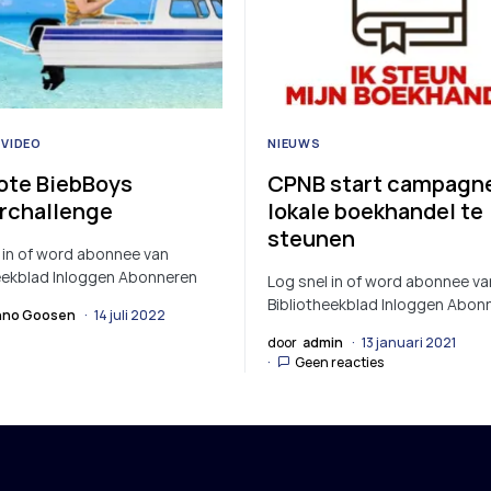
VIDEO
NIEUWS
ote BiebBoys
CPNB start campagn
rchallenge
lokale boekhandel te
steunen
 in of word abonnee van
eekblad Inloggen Abonneren
Log snel in of word abonnee va
Bibliotheekblad Inloggen Abon
no Goosen
14 juli 2022
door
admin
13 januari 2021
Geen reacties