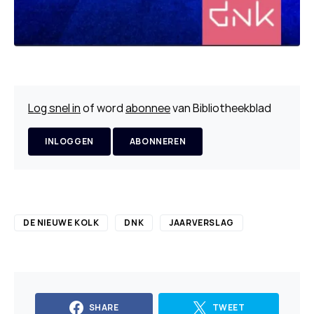
Log snel in
of word
abonnee
van Bibliotheekblad
INLOGGEN
ABONNEREN
DE NIEUWE KOLK
DNK
JAARVERSLAG
SHARE
TWEET