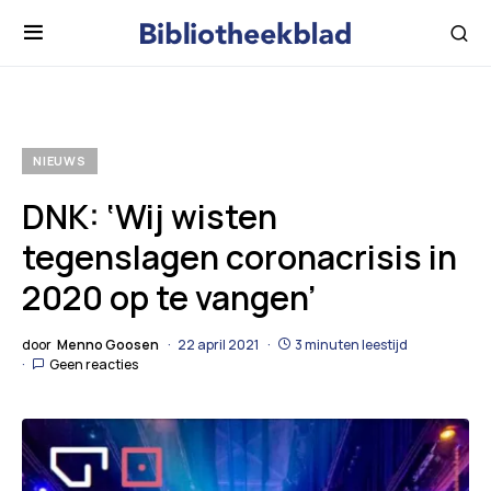
NIEUWS
DNK: ‘Wij wisten
tegenslagen coronacrisis in
2020 op te vangen’
door
Menno Goosen
22 april 2021
3 minuten leestijd
Geen reacties