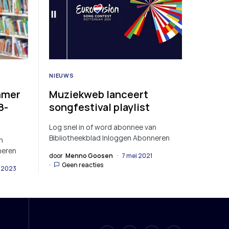
NIEUWS
mmer
Muziekweb lanceert
8-
songfestival playlist
Log snel in of word abonnee van
Bibliotheekblad Inloggen Abonneren
n
neren
door
Menno Goosen
7 mei 2021
Geen reacties
r 2023