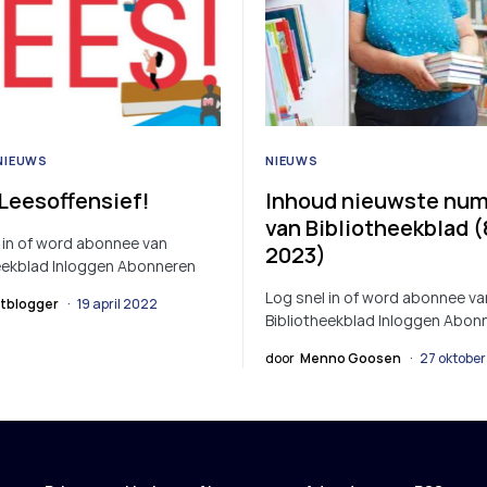
NIEUWS
NIEUWS
 Leesoffensief!
Inhoud nieuwste nu
van Bibliotheekblad (
 in of word abonnee van
2023)
eekblad Inloggen Abonneren
Log snel in of word abonnee va
tblogger
19 april 2022
Bibliotheekblad Inloggen Abon
door
Menno Goosen
27 oktobe