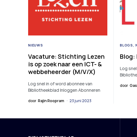
NIEUWS
BLOGS
Vacature: Stichting Lezen
Blog:
is op zoek naar een ICT- &
Log snel
webbeheerder (M/V/X)
Biblioth
Log snel in of word abonnee van
door
Gas
Bibliotheekblad Inloggen Abonneren
door
Rajin Roopram
23 juni 2023