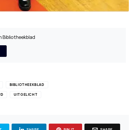
 Bibliotheekblad
BIBLIOTHEEKBLAD
JD
UITGELICHT
T
SHARE
PIN IT
SHARE