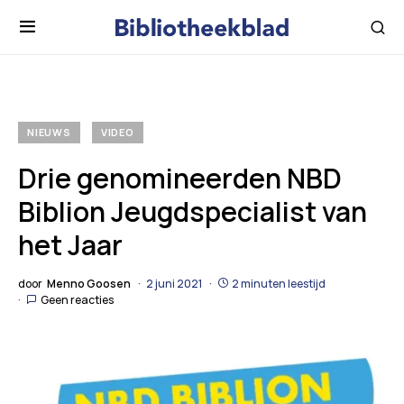
NIEUWS
VIDEO
Drie genomineerden NBD
Biblion Jeugdspecialist van
het Jaar
door
Menno Goosen
2 juni 2021
2 minuten leestijd
Geen reacties