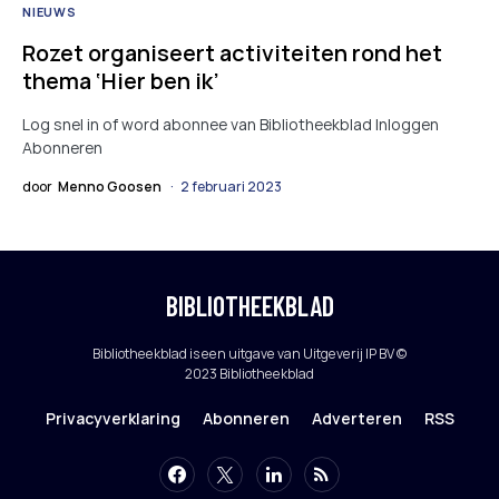
NIEUWS
Rozet organiseert activiteiten rond het
thema ‘Hier ben ik’
Log snel in of word abonnee van Bibliotheekblad Inloggen
Abonneren
door
Menno Goosen
2 februari 2023
BIBLIOTHEEKBLAD
Bibliotheekblad is een uitgave van Uitgeverij IP BV ©
2023 Bibliotheekblad
Privacyverklaring
Abonneren
Adverteren
RSS