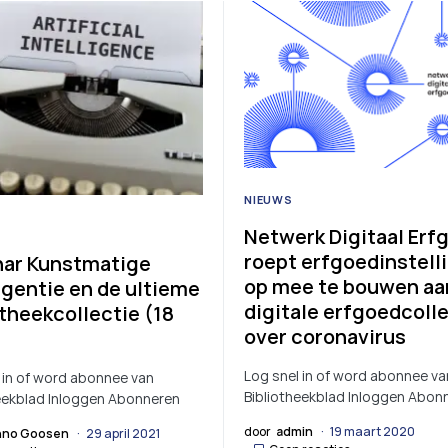
NIEUWS
Netwerk Digitaal Erf
roept erfgoedinstell
ar Kunstmatige
op mee te bouwen aa
ligentie en de ultieme
digitale erfgoedcoll
otheekcollectie (18
over coronavirus
Log snel in of word abonnee va
 in of word abonnee van
Bibliotheekblad Inloggen Abon
eekblad Inloggen Abonneren
door
admin
19 maart 2020
no Goosen
29 april 2021