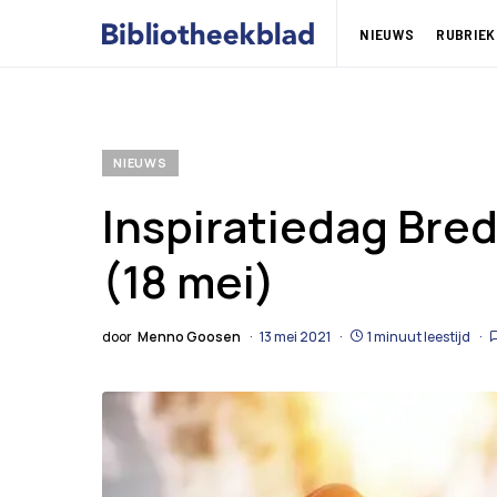
NIEUWS
RUBRIEK
NIEUWS
Inspiratiedag Bre
(18 mei)
door
Menno Goosen
13 mei 2021
1 minuut leestijd