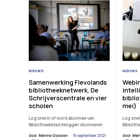
NIEUWS
NIEUWS
Samenwerking Flevolands
Webin
bibliotheeknetwerk, De
intel
Schrijverscentrale en vier
bibli
scholen
mei)
Log snel in of word abonnee van
Log snel
Bibliotheekblad Inloggen Abonneren
Biblioth
door
Menno Goosen
15 september 2021
door
Men