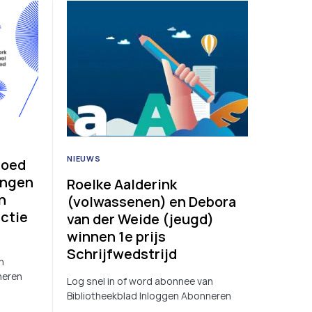
NIEUWS
goed
ingen
Roelke Aalderink
n
(volwassenen) en Debora
ectie
van der Weide (jeugd)
winnen 1e prijs
Schrijfwedstrijd
n
neren
Log snel in of word abonnee van
Bibliotheekblad Inloggen Abonneren