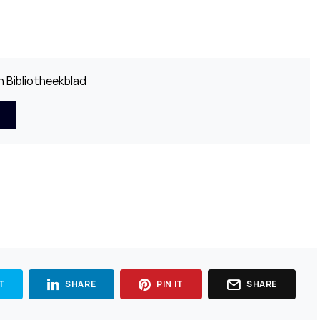
 Bibliotheekblad
T
SHARE
PIN IT
SHARE