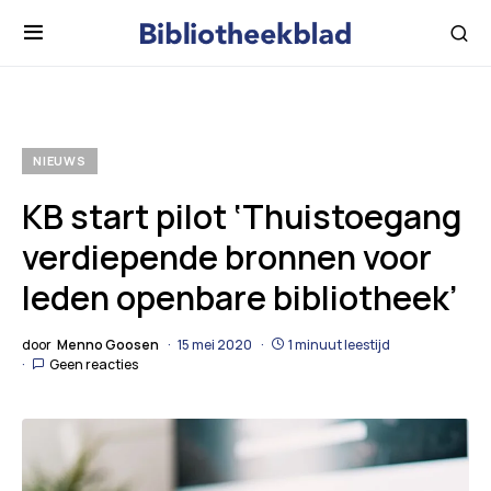
NIEUWS
KB start pilot ‘Thuistoegang
verdiepende bronnen voor
leden openbare bibliotheek’
door
Menno Goosen
15 mei 2020
1 minuut leestijd
Geen reacties