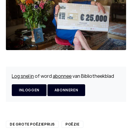
Log snel in
of word
abonnee
van Bibliotheekblad
INLOGGEN
ABONNEREN
DE GROTE POËZIEPRIJS
POËZIE