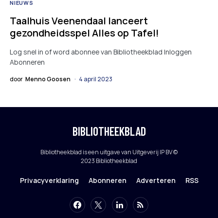
NIEUWS
Taalhuis Veenendaal lanceert
gezondheidsspel Alles op Tafel!
Log snel in of word abonnee van Bibliotheekblad Inloggen
Abonneren
door
Menno Goosen
4 april 2023
BIBLIOTHEEKBLAD
Bibliotheekblad is een uitgave van Uitgeverij IP BV ©
2023 Bibliotheekblad
Privacyverklaring
Abonneren
Adverteren
RSS