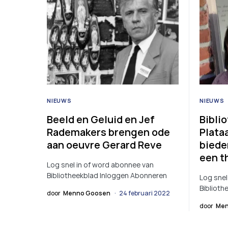
NIEUWS
NIEUWS
Beeld en Geluid en Jef
Bibli
Rademakers brengen ode
Plata
aan oeuvre Gerard Reve
biede
een t
Log snel in of word abonnee van
Bibliotheekblad Inloggen Abonneren
Log snel
Biblioth
door
Menno Goosen
24 februari 2022
door
Men