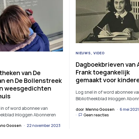
NIEUWS
VIDEO
Dagboekbrieven van 
Frank toegankelijk
otheken van De
gemaakt voor kinder
an en De Bollenstreek
n weesgedichten
Log snel in of word abonnee va
huis
Bibliotheekblad Inloggen Abon
 in of word abonnee van
door
Menno Goosen
6 mei 2021
eekblad Inloggen Abonneren
Geen reacties
no Goosen
22 november 2023