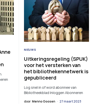
NIEUWS
Anne
Uitkeringsregeling (SPUK)
en
voor het versterken van
het bibliothekennetwerk is
n
gepubliceerd
neren
Log snel in of word abonnee van
Bibliotheekblad Inloggen Abonneren
door
Menno Goosen
27 maart 2023