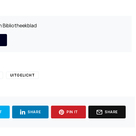
 Bibliotheekblad
UITGELICHT
T
SHARE
PIN IT
SHARE