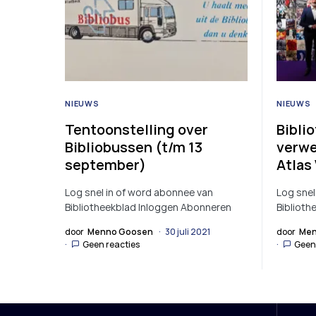
NIEUWS
NIEUWS
Tentoonstelling over
Bibli
Bibliobussen (t/m 13
verwe
september)
Atlas
Log snel in of word abonnee van
Log snel
Bibliotheekblad Inloggen Abonneren
Biblioth
door
Menno Goosen
30 juli 2021
door
Men
Geen reacties
Geen