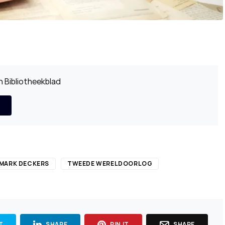
 Bibliotheekblad
MARK DECKERS
TWEEDE WERELDOORLOG
T
SHARE
PIN IT
SHARE