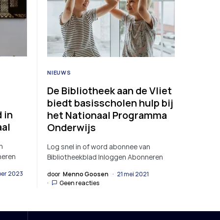
NIEUWS
De Bibliotheek aan de Vliet
n
biedt basisscholen hulp bij
 in
het Nationaal Programma
aal
Onderwijs
n
Log snel in of word abonnee van
neren
Bibliotheekblad Inloggen Abonneren
er 2023
door
Menno Goosen
21 mei 2021
Geen reacties