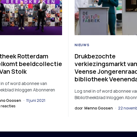
NIEUWS
otheek Rotterdam
Drukbezochte
lkomt beeldcollectie
verkiezingsmarkt va
 Van Stolk
Veense Jongerenraad
bibliotheek Veenend
 in of word abonnee van
eekblad Inloggen Abonneren
Log snel in of word abonnee va
Bibliotheekblad Inloggen Abon
no Goosen
11 juni 2021
 reacties
door
Menno Goosen
22 novemb