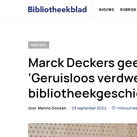
NIEUWS
RUBRIEK
NIEUWS
Marck Deckers geef
‘Geruisloos verdw
bibliotheekgeschi
door
Menno Goosen
29 september 2022
1 minuut lee