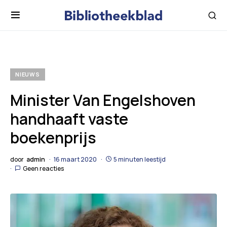
NIEUWS
Minister Van Engelshoven
handhaaft vaste
boekenprijs
door
admin
16 maart 2020
5 minuten leestijd
Geen reacties