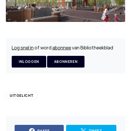
Log snel in
of word
abonnee
van Bibliotheekblad
INLOGGEN
ABONNEREN
UITGELICHT
SHARE
TWEET