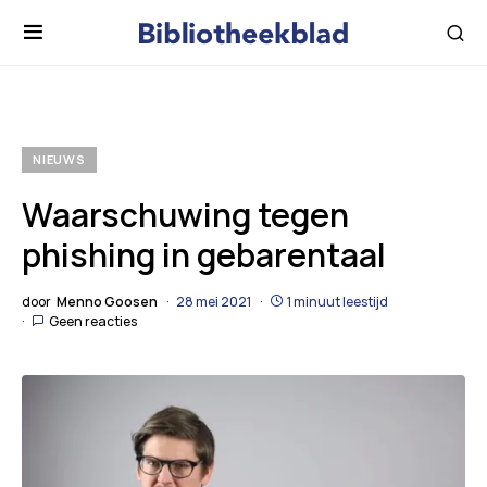
NIEUWS
Waarschuwing tegen
phishing in gebarentaal
door
Menno Goosen
28 mei 2021
1 minuut leestijd
Geen reacties