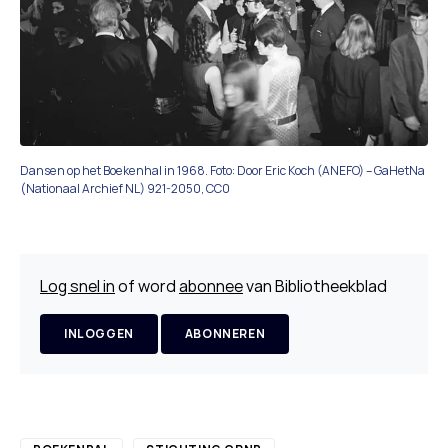
Dansen op het Boekenhal in 1968. Foto: Door Eric Koch (ANEFO) – GaHetNa
(Nationaal Archief NL) 921-2050, CC0
Log snel in
of word
abonnee
van Bibliotheekblad
INLOGGEN
ABONNEREN