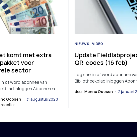
NIEUWS
VIDEO
et komt met extra
Update Fieldlabproje
pakket voor
QR-codes (16 feb)
rele sector
Log snel in of word abonnee va
Bibliotheekblad Inloggen Abon
 in of word abonnee van
eekblad Inloggen Abonneren
door
Menno Goosen
2 januari 
no Goosen
31 augustus 2020
 reacties