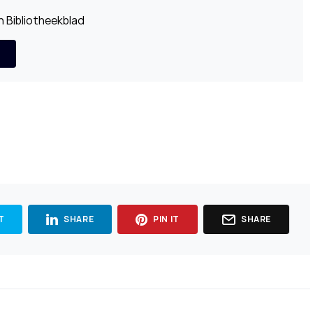
 Bibliotheekblad
T
SHARE
PIN IT
SHARE