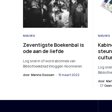
NIEUWS
NIEUWS
Zeventigste Boekenbal is
Kabin
ode aan de liefde
steun
cultu
Log snel in of word abonnee van
Bibliotheekblad Inloggen Abonneren
Log snel
Biblioth
door
Menno Goosen
15 maart 2022
door
Men
Geen