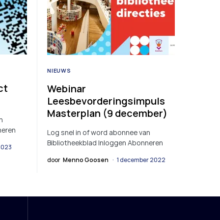
NIEUWS
ct
Webinar
Leesbevorderingsimpuls
Masterplan (9 december)
n
neren
Log snel in of word abonnee van
Bibliotheekblad Inloggen Abonneren
2023
door
Menno Goosen
1 december 2022